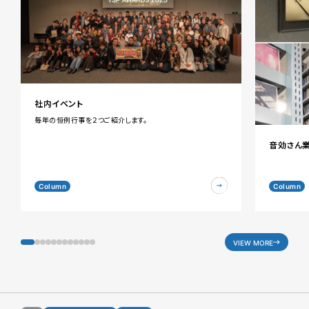
社内イベント
毎年の恒例行事を２つご紹介します。
音効さん
Column
Column
VIEW MORE