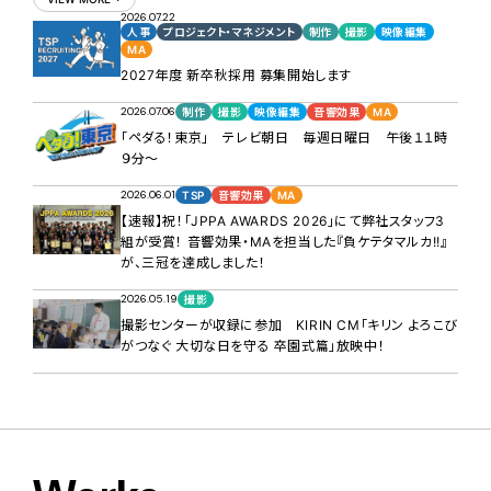
2026.07.22
人事
プロジェクト・マネジメント
制作
撮影
映像編集
MA
2027年度 新卒秋採用 募集開始します
2026.07.06
制作
撮影
映像編集
音響効果
MA
「ペダる！東京」 テレビ朝日 毎週日曜日 午後１１時
９分～
2026.06.01
TSP
音響効果
MA
【速報】祝！「JPPA AWARDS 2026」にて弊社スタッフ3
組が受賞！ 音響効果・MAを担当した『負ケテタマルカ!!』
が、三冠を達成しました！
2026.05.19
撮影
撮影センターが収録に参加 KIRIN CM「キリン よろこび
がつなぐ 大切な日を守る 卒園式篇」放映中！