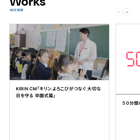
Works
制作実績
KIRIN CM「キリン よろこびがつなぐ 大切な
日を守る 卒園式篇」
５０分間