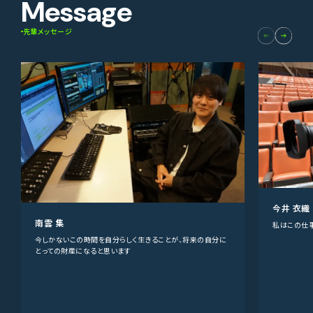
Message
先輩メッセージ
今井 衣織
南雲 集
私はこの仕
今しかないこの時間を自分らしく生きることが、将来の自分に
とっての財産になると思います