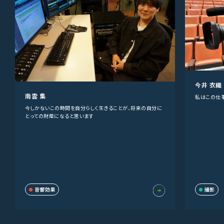
今井 衣織
南雲 集
私はこの仕
今しかないこの時間を自分らしく生きることが、将来の自分に
とっての財産になると思います
音響効果
撮影