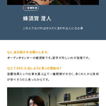
音響効果
蜂須賀 澄人
この人でなければダメだと言われる人になる事
Ｑ１.自己紹介をお願いします。
オーディオセンターの蜂須賀です。苗字が珍しいのが自慢です。
Ｑ２.ＴＳＰに入社しようと思った
理由は？
音響効果という仕事を選ぶ上で一番規模が大きく、多くの人から技術
が学べそうだと思ったからです。