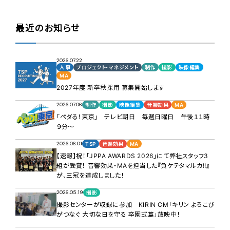
最近のお知らせ
2026.07.22
人事
プロジェクト・マネジメント
制作
撮影
映像編集
MA
2027年度 新卒秋採用 募集開始します
2026.07.06
制作
撮影
映像編集
音響効果
MA
「ペダる！東京」 テレビ朝日 毎週日曜日 午後１１時
９分～
2026.06.01
TSP
音響効果
MA
【速報】祝！「JPPA AWARDS 2026」にて弊社スタッフ3
組が受賞！ 音響効果・MAを担当した『負ケテタマルカ!!』
が、三冠を達成しました！
2026.05.19
撮影
撮影センターが収録に参加 KIRIN CM「キリン よろこび
がつなぐ 大切な日を守る 卒園式篇」放映中！