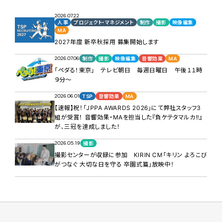
2026.07.22
人事
プロジェクト・マネジメント
制作
撮影
映像編集
MA
2027年度 新卒秋採用 募集開始します
2026.07.06
制作
撮影
映像編集
音響効果
MA
「ペダる！東京」 テレビ朝日 毎週日曜日 午後１１時
９分～
2026.06.01
TSP
音響効果
MA
【速報】祝！「JPPA AWARDS 2026」にて弊社スタッフ3
組が受賞！ 音響効果・MAを担当した『負ケテタマルカ!!』
が、三冠を達成しました！
2026.05.19
撮影
撮影センターが収録に参加 KIRIN CM「キリン よろこび
がつなぐ 大切な日を守る 卒園式篇」放映中！