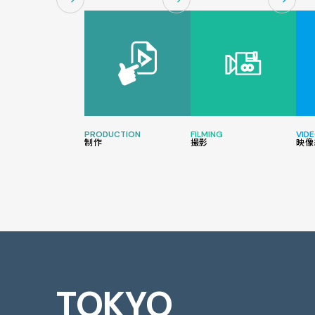
PRODUCTION
FILMING
VIDE
制作
撮影
映像
TOKYO