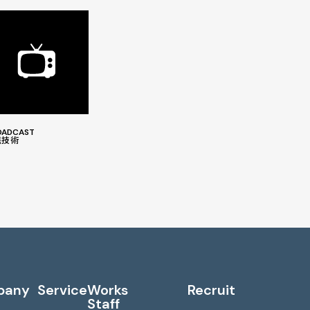
OADCAST
送技術
pany
Service
Works
Recruit
Staff