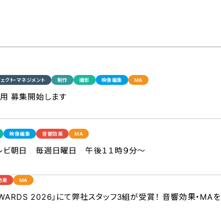
ェクト・マネジメント
制作
撮影
映像編集
MA
採用 募集開始します
映像編集
音響効果
MA
テレビ朝日 毎週日曜日 午後１１時９分～
効果
MA
 AWARDS 2026」にて弊社スタッフ3組が受賞！ 音響効果・MA