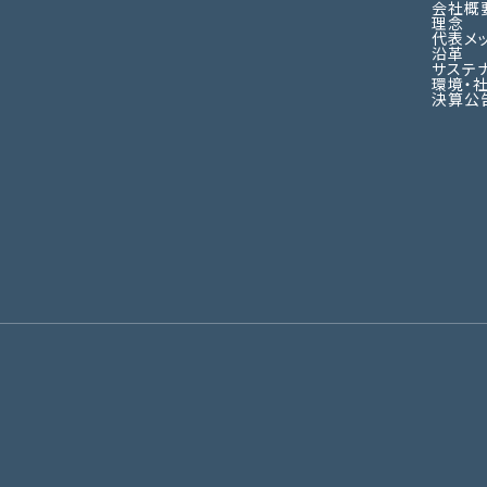
会社概
理念
代表メ
沿革
サステ
環境・
決算公