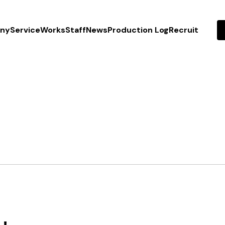
ny
Service
Works
Staff
News
Production Log
Recruit