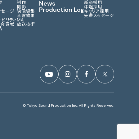
News
要
制作
新卒採用
撮影
中途採用
Production Log
ッセージ
映像編集
キャリア採用
音響効果
先輩メッセージ
ナビリティ
MA
社会貢献
放送技術
告
© Tokyo Sound Production Inc. All Rights Reserved.