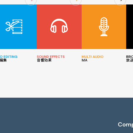
O EDITING
SOUND EFFECTS
MULTI AUDIO
BR
編集
音響効果
MA
放
Com