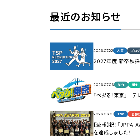
最近のお知らせ
2026.07.22
人事
プロジ
2027年度 新卒秋
2026.07.06
制作
撮影
「ペダる！東京」 
2026.06.01
TSP
音響
【速報】祝！「JPPA
を達成しました！