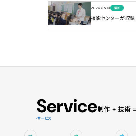
2026.05.19
撮影
撮影センターが収録に
Service
制作 + 技術
サービス