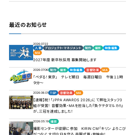
最近のお知らせ
2026.07.22
人事
プロジェクト・マネジメント
制作
撮影
映像編集
MA
2027年度 新卒秋採用 募集開始します
2026.07.06
制作
撮影
映像編集
音響効果
MA
「ペダる！東京」 テレビ朝日 毎週日曜日 午後１１時
９分～
2026.06.01
TSP
音響効果
MA
【速報】祝！「JPPA AWARDS 2026」にて弊社スタッフ3
組が受賞！ 音響効果・MAを担当した『負ケテタマルカ!!』
が、三冠を達成しました！
2026.05.19
撮影
撮影センターが収録に参加 KIRIN CM「キリン よろこび
がつなぐ 大切な日を守る 卒園式篇」放映中！