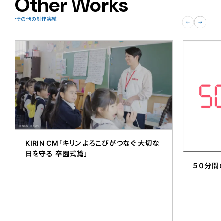
Other Works
その他の制作実績
KIRIN CM「キリン よろこびがつなぐ 大切な
日を守る 卒園式篇」
５０分間