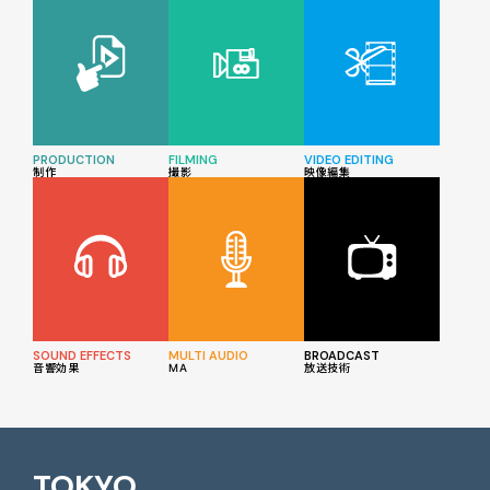
PRODUCTION
FILMING
VIDEO EDITING
制作
撮影
映像編集
SOUND EFFECTS
MULTI AUDIO
BROADCAST
音響効果
MA
放送技術
TOKYO