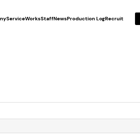
ny
Service
Works
Staff
News
Production Log
Recruit