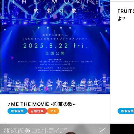
FRUIT
よ？
≠ME THE MOVIE -約束の歌-
映像編集
音響効果
MA
映像編集