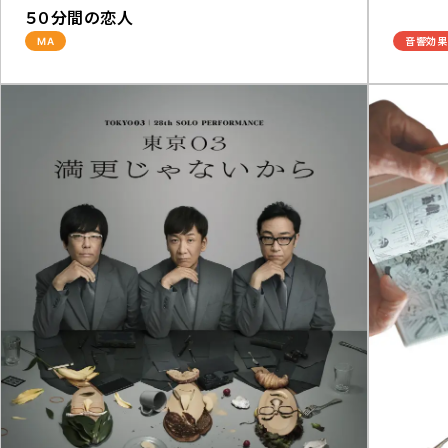
５０分間の恋人
MA
音響効果