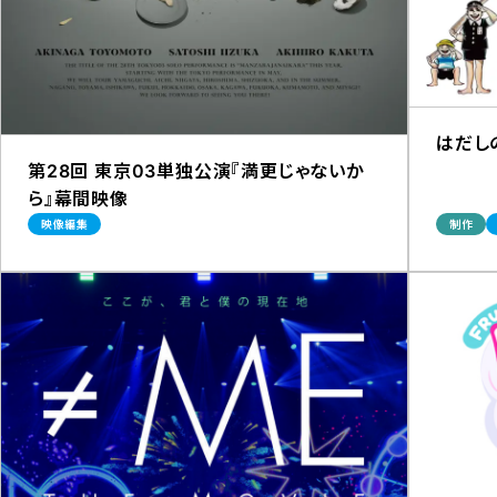
はだし
第28回 東京03単独公演『満更じゃないか
ら』幕間映像
映像編集
制作