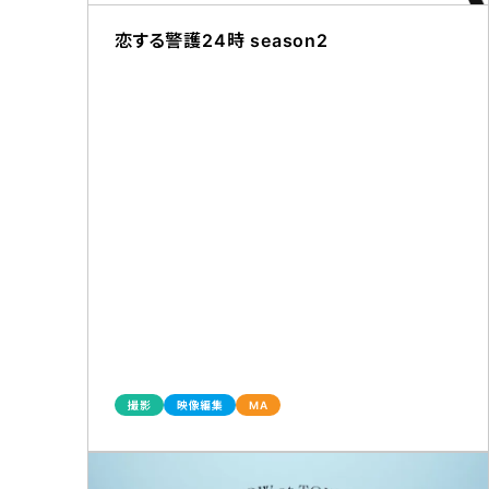
恋する警護24時 season2
撮影
映像編集
MA