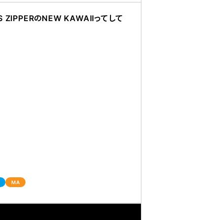
S ZIPPERのNEW KAWAIIってして
MA