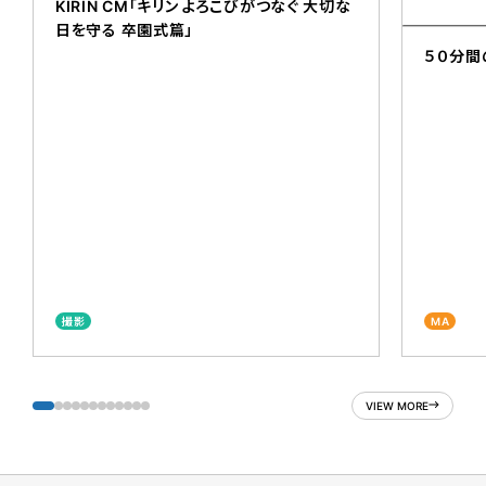
KIRIN CM「キリン よろこびがつなぐ 大切な
日を守る 卒園式篇」
５０分間
撮影
MA
VIEW MORE