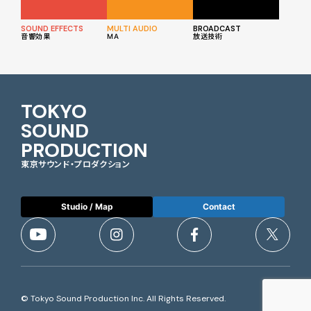
SOUND EFFECTS
MULTI AUDIO
BROADCAST
音響効果
MA
放送技術
TOKYO
SOUND
PRODUCTION
東京サウンド・プロダクション
Studio / Map
Contact
© Tokyo Sound Production Inc. All Rights Reserved.