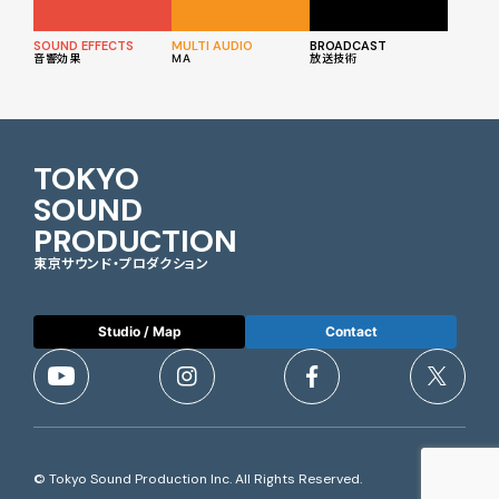
SOUND EFFECTS
MULTI AUDIO
BROADCAST
音響効果
MA
放送技術
TOKYO
SOUND
PRODUCTION
東京サウンド・プロダクション
Studio / Map
Contact
© Tokyo Sound Production Inc. All Rights Reserved.