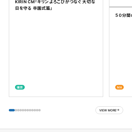
KIRIN CM「キリン よろこびがつなぐ 大切な
日を守る 卒園式篇」
５０分間
撮影
MA
VIEW MORE