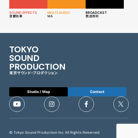
SOUND EFFECTS
MULTI AUDIO
BROADCAST
音響効果
MA
放送技術
TOKYO
SOUND
PRODUCTION
東京サウンド・プロダクション
Studio / Map
Contact
© Tokyo Sound Production Inc. All Rights Reserved.