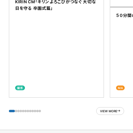
KIRIN CM「キリン よろこびがつなぐ 大切な
日を守る 卒園式篇」
５０分間
撮影
MA
VIEW MORE