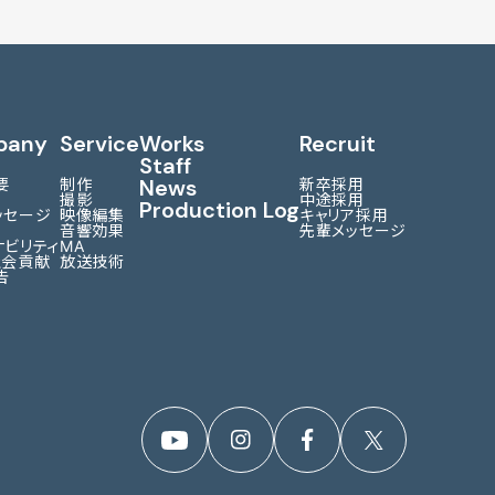
pany
Service
Works
Recruit
Staff
News
要
制作
新卒採用
撮影
中途採用
Production Log
ッセージ
映像編集
キャリア採用
音響効果
先輩メッセージ
ナビリティ
MA
社会貢献
放送技術
告