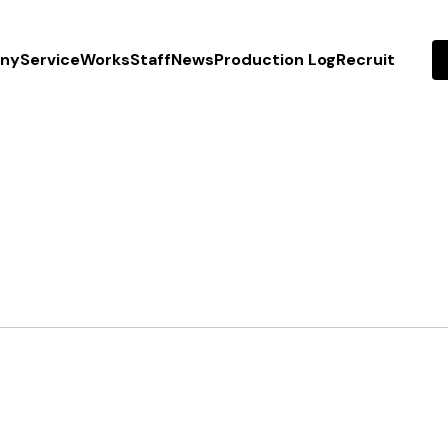
ny
Service
Works
Staff
News
Production Log
Recruit