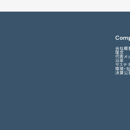
Com
会社概
理念
代表メ
沿革
サステ
環境・
決算公