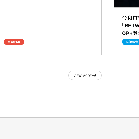
令和ロ
『RE:
OP+登
音響効果
映像編集
VIEW MORE