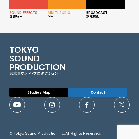
SOUND EFFECTS
MULTI AUDIO
BROADCAST
音響効果
MA
放送技術
TOKYO
SOUND
PRODUCTION
東京サウンド・プロダクション
Studio / Map
Contact
© Tokyo Sound Production Inc. All Rights Reserved.