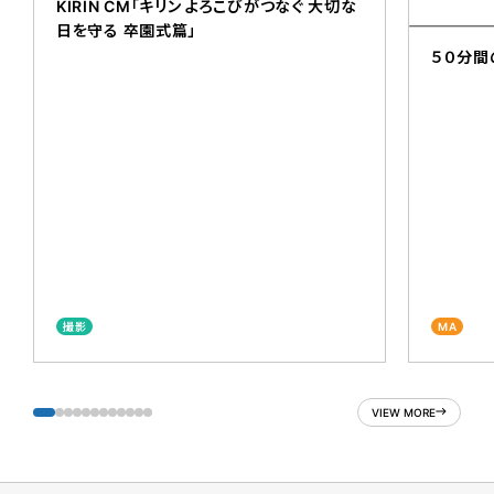
KIRIN CM「キリン よろこびがつなぐ 大切な
日を守る 卒園式篇」
５０分間
撮影
MA
VIEW MORE