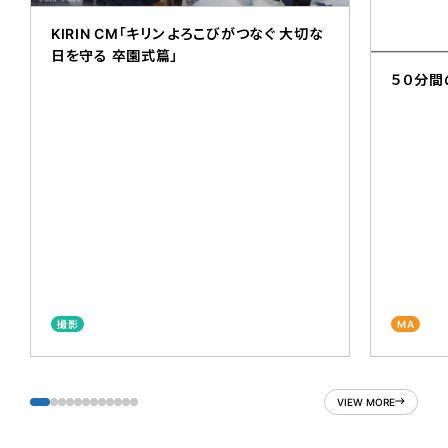
KIRIN CM「キリン よろこびがつなぐ 大切な
日を守る 卒園式篇」
５０分間
撮影
MA
VIEW MORE