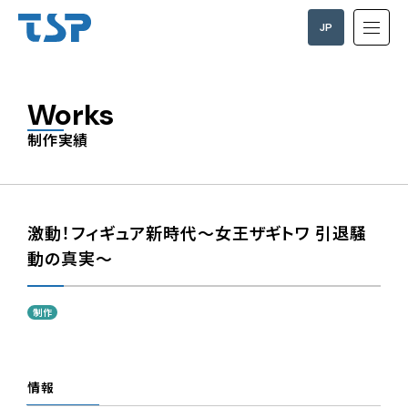
JP
EN
Works
制作実績
激動！フィギュア新時代～女王ザギトワ 引退騒
動の真実～
制作
情報