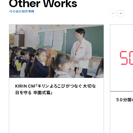
Other Works
その他の制作実績
KIRIN CM「キリン よろこびがつなぐ 大切な
日を守る 卒園式篇」
５０分間