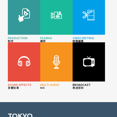
PRODUCTION
FILMING
VIDEO EDITING
制作
撮影
映像編集
SOUND EFFECTS
MULTI AUDIO
BROADCAST
音響効果
MA
放送技術
TOKYO