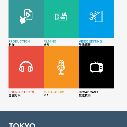
PRODUCTION
FILMING
VIDEO EDITING
制作
撮影
映像編集
SOUND EFFECTS
MULTI AUDIO
BROADCAST
音響効果
MA
放送技術
TOKYO