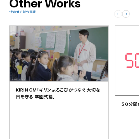
Other Works
その他の制作実績
KIRIN CM「キリン よろこびがつなぐ 大切な
日を守る 卒園式篇」
５０分間