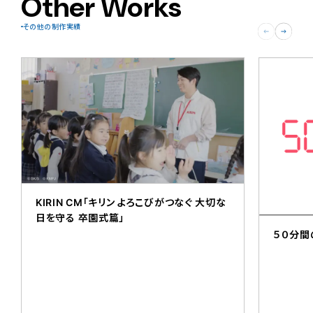
Other Works
その他の制作実績
KIRIN CM「キリン よろこびがつなぐ 大切な
日を守る 卒園式篇」
５０分間