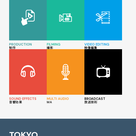
PRODUCTION
FILMING
VIDEO EDITING
制作
撮影
映像編集
SOUND EFFECTS
MULTI AUDIO
BROADCAST
音響効果
MA
放送技術
TOKYO