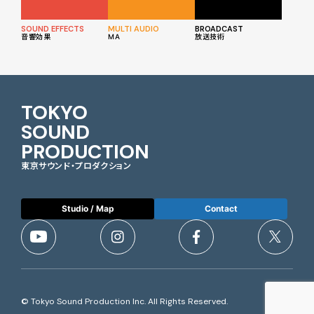
SOUND EFFECTS
MULTI AUDIO
BROADCAST
音響効果
MA
放送技術
TOKYO
SOUND
PRODUCTION
東京サウンド・プロダクション
Studio / Map
Contact
© Tokyo Sound Production Inc. All Rights Reserved.