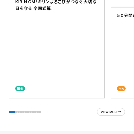
KIRIN CM「キリン よろこびがつなぐ 大切な
日を守る 卒園式篇」
５０分間
撮影
MA
VIEW MORE