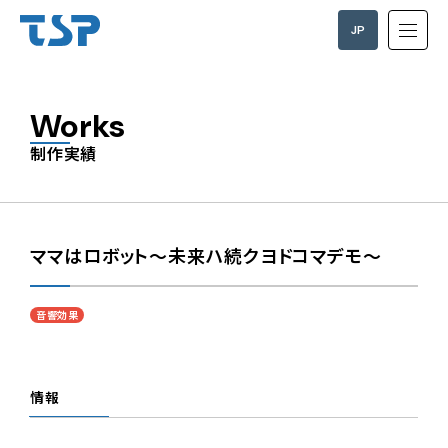
JP
EN
Works
制作実績
ママはロボット〜未来ハ続クヨドコマデモ〜
音響効果
情報