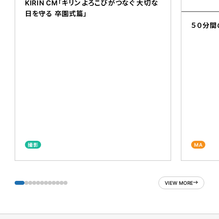
KIRIN CM「キリン よろこびがつなぐ 大切な
日を守る 卒園式篇」
５０分間
撮影
MA
VIEW MORE