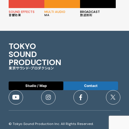
SOUND EFFECTS
MULTI AUDIO
BROADCAST
音響効果
MA
放送技術
TOKYO
SOUND
PRODUCTION
東京サウンド・プロダクション
Studio / Map
Contact
© Tokyo Sound Production Inc. All Rights Reserved.