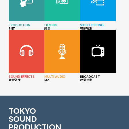
PRODUCTION
FILMING
VIDEO EDITING
制作
撮影
映像編集
SOUND EFFECTS
MULTI AUDIO
BROADCAST
音響効果
MA
放送技術
TOKYO
SOUND
PRODUCTION