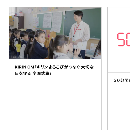
KIRIN CM「キリン よろこびがつなぐ 大切な
日を守る 卒園式篇」
５０分間