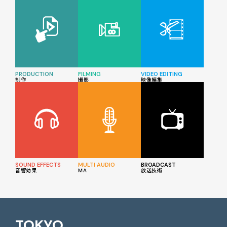
PRODUCTION
FILMING
VIDEO EDITING
制作
撮影
映像編集
SOUND EFFECTS
MULTI AUDIO
BROADCAST
音響効果
MA
放送技術
TOKYO