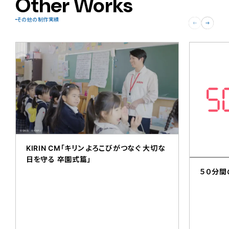
Other Works
その他の制作実績
KIRIN CM「キリン よろこびがつなぐ 大切な
日を守る 卒園式篇」
５０分間