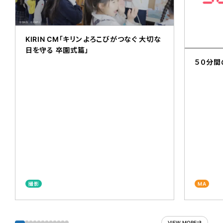
KIRIN CM「キリン よろこびがつなぐ 大切な
日を守る 卒園式篇」
５０分間
撮影
MA
VIEW MORE