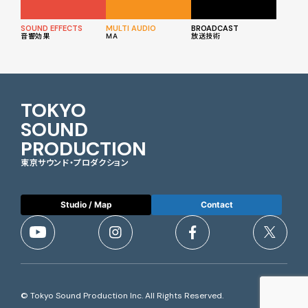
SOUND EFFECTS
MULTI AUDIO
BROADCAST
音響効果
MA
放送技術
TOKYO
SOUND
PRODUCTION
東京サウンド・プロダクション
Studio / Map
Contact
© Tokyo Sound Production Inc. All Rights Reserved.