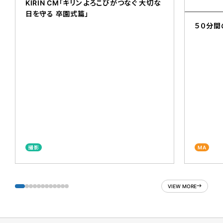
KIRIN CM「キリン よろこびがつなぐ 大切な
日を守る 卒園式篇」
５０分間
撮影
MA
VIEW MORE