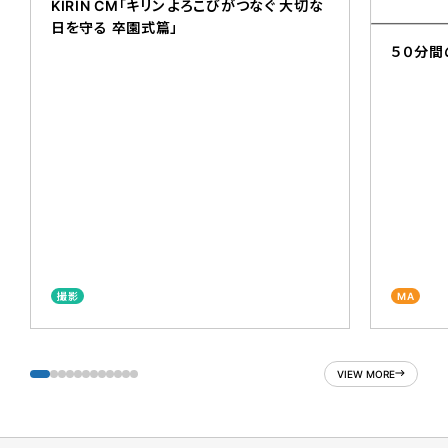
KIRIN CM「キリン よろこびがつなぐ 大切な
日を守る 卒園式篇」
５０分間
撮影
MA
VIEW MORE