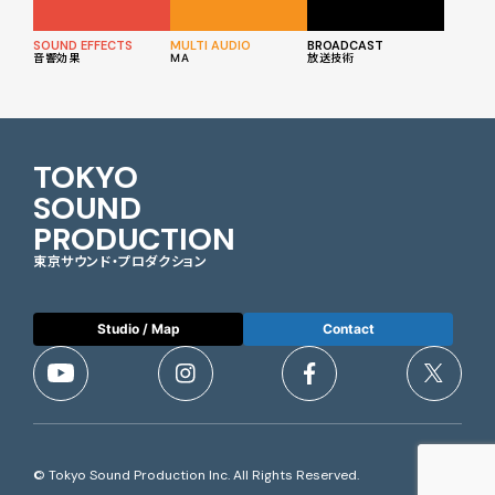
SOUND EFFECTS
MULTI AUDIO
BROADCAST
音響効果
MA
放送技術
TOKYO
SOUND
PRODUCTION
東京サウンド・プロダクション
Studio / Map
Contact
© Tokyo Sound Production Inc. All Rights Reserved.