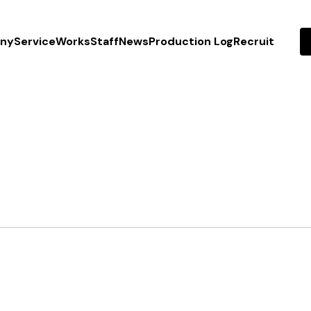
ny
Service
Works
Staff
News
Production Log
Recruit