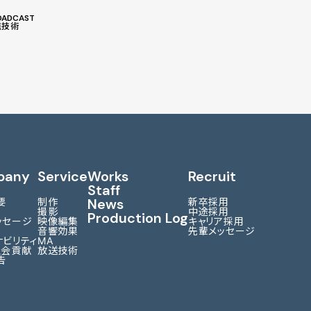
OADCAST
送技術
pany
Service
Works
Recruit
Staff
News
要
制作
新卒採用
撮影
中途採用
Production Log
ッセージ
映像編集
キャリア採用
音響効果
先輩メッセージ
ナビリティ
MA
社会貢献
放送技術
告