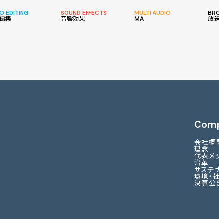
O EDITING
SOUND EFFECTS
MULTI AUDIO
BR
編集
音響効果
MA
放
Com
会社概
理念
代表メ
沿革
サステ
環境・
決算公