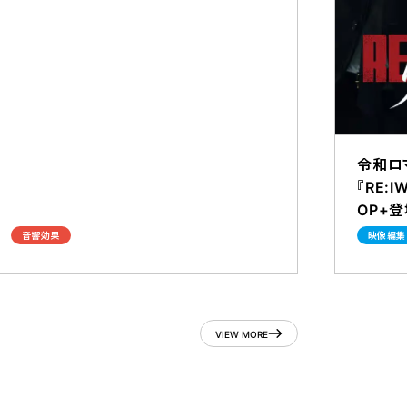
令和ロ
『RE:
OP+登
音響効果
映像編集
VIEW MORE