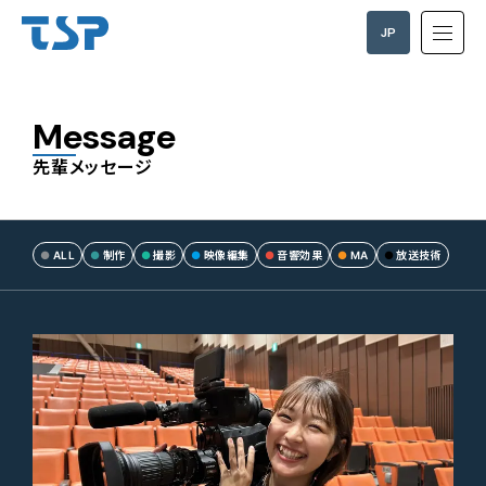
JP
EN
Message
先輩メッセージ
ALL
制作
撮影
映像編集
音響効果
MA
放送技術