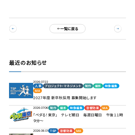
一覧に戻る
最近のお知らせ
2026.07.22
人事
プロジェクト・マネジメント
制作
撮影
映像編集
MA
2027年度 新卒秋採用 募集開始します
2026.07.06
制作
撮影
映像編集
音響効果
MA
「ペダる！東京」 テレビ朝日 毎週日曜日 午後１１時
９分～
2026.06.01
TSP
音響効果
MA