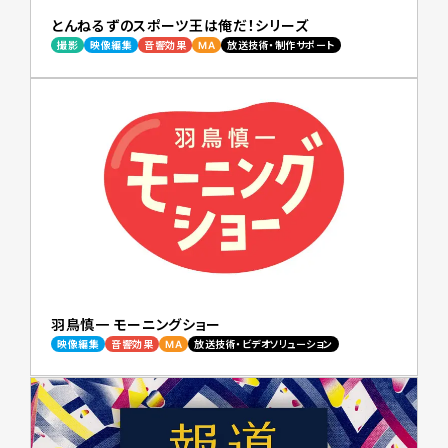
とんねるずのスポーツ王は俺だ！シリーズ
撮影
映像編集
音響効果
MA
放送技術・制作サポート
羽鳥慎一 モーニングショー
映像編集
音響効果
MA
放送技術・ビデオソリューション