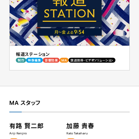
報道ステーション
制作
映像編集
音響効果
MA
放送技術・ビデオソリューション
MA スタッフ
有路 賢二郎
加藤 貴春
Ariji Kenjiro
Kato Takaharu