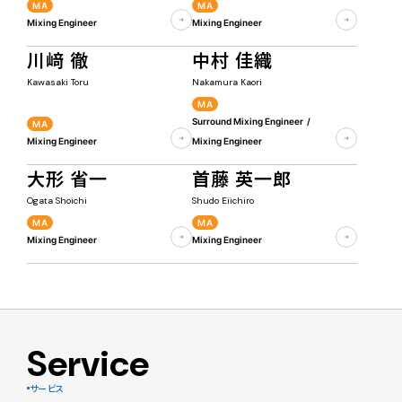
MA
MA
Mixing Engineer
Mixing Engineer
川﨑 徹
中村 佳織
Kawasaki Toru
Nakamura Kaori
MA
Surround Mixing Engineer
MA
Mixing Engineer
Mixing Engineer
大形 省一
首藤 英一郎
Ogata Shoichi
Shudo Eiichiro
MA
MA
Mixing Engineer
Mixing Engineer
Service
サービス